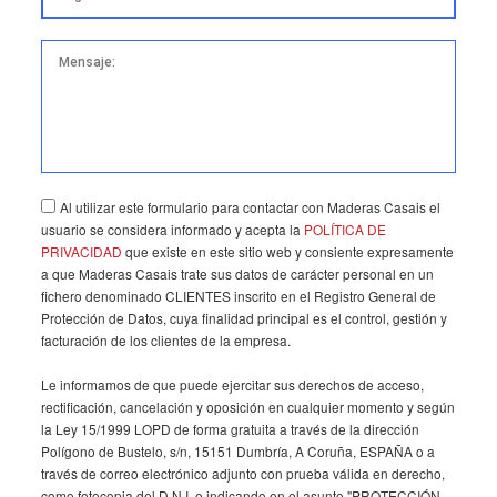
*El mensaje es demasiado corto.
*Este campo es obligatorio.
Mensaje:
Al utilizar este formulario para contactar con Maderas Casais el
usuario se considera informado y acepta la
POLÍTICA DE
PRIVACIDAD
que existe en este sitio web y consiente expresamente
a que Maderas Casais trate sus datos de carácter personal en un
fichero denominado CLIENTES inscrito en el Registro General de
Protección de Datos, cuya finalidad principal es el control, gestión y
facturación de los clientes de la empresa.
Le informamos de que puede ejercitar sus derechos de acceso,
rectificación, cancelación y oposición en cualquier momento y según
la Ley 15/1999 LOPD de forma gratuita a través de la dirección
Polígono de Bustelo, s/n, 15151 Dumbría, A Coruña, ESPAÑA o a
través de correo electrónico adjunto con prueba válida en derecho,
como fotocopia del D.N.I. e indicando en el asunto "PROTECCIÓN