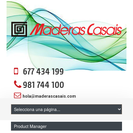
677 434 199
981 744 100
hola@maderascasais.com
Product Manager