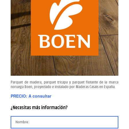
Parquet de madera, parquet tricapa y parquet flotante de la marca
noruega Boen, proyectado e instalado por Maderas Casais en España.
PRECIO: A consultar
¿Necesitas más información?
Datos enviados correctamente.
*Este campo es obligatorio.
*El nombre no es válido.
Nombre: