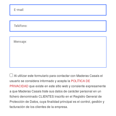
*La dirección email no es válida.
*Este campo es obligatorio.
E-mail:
*El número de teléfono es válido.
*Este campo es obligatorio.
Teléfono:
*El mensaje es demasiado corto.
*Este campo es obligatorio.
Mensaje:
Al utilizar este formulario para contactar con Maderas Casais el
usuario se considera informado y acepta la
POLÍTICA DE
PRIVACIDAD
que existe en este sitio web y consiente expresamente
a que Maderas Casais trate sus datos de carácter personal en un
fichero denominado CLIENTES inscrito en el Registro General de
Protección de Datos, cuya finalidad principal es el control, gestión y
facturación de los clientes de la empresa.