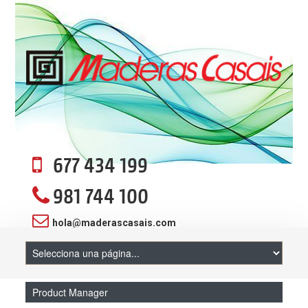
677 434 199
981 744 100
hola@maderascasais.com
Product Manager