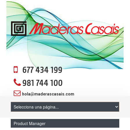
677 434 199
981 744 100
hola@maderascasais.com
Product Manager