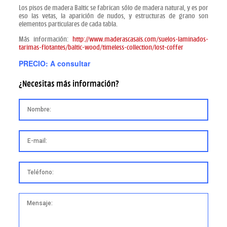
Los pisos de madera Baltic se fabrican sólo de madera natural, y es por
eso las vetas, la aparición de nudos, y estructuras de grano son
elementos particulares de cada tabla.
Más información:
http://www.maderascasais.com/suelos-laminados-
tarimas-flotantes/baltic-wood/timeless-collection/lost-coffer
PRECIO: A consultar
¿Necesitas más información?
Datos enviados correctamente.
*Este campo es obligatorio.
*El nombre no es válido.
Nombre:
*La dirección email no es válida.
*Este campo es obligatorio.
E-mail:
*El número de teléfono es válido.
*Este campo es obligatorio.
Teléfono:
*El mensaje es demasiado corto.
*Este campo es obligatorio.
Mensaje: