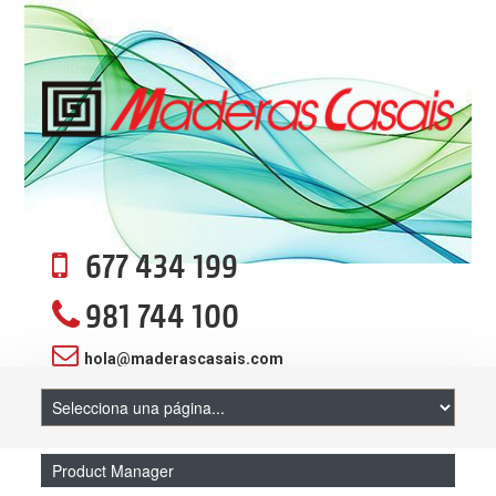
677 434 199
981 744 100
hola@maderascasais.com
Product Manager